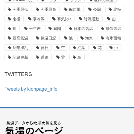
今季最低
今季最高
偏西風
公園
北極
南極
寒冷渦
寒気ﾄﾗﾌ
対流活動
山
川
平年差
庭園
日本の気温
最低気温
最高気温
気温日記
池
海氷
海氷面積
熱帯擾乱
神社
空
紅葉
花
虫
記録更新
道路
雲
鳥
TWITTERS
Tweets by kionpage_info