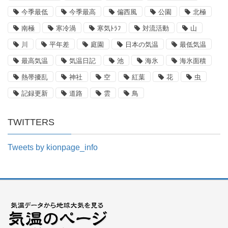
今季最低
今季最高
偏西風
公園
北極
南極
寒冷渦
寒気ﾄﾗﾌ
対流活動
山
川
平年差
庭園
日本の気温
最低気温
最高気温
気温日記
池
海氷
海氷面積
熱帯擾乱
神社
空
紅葉
花
虫
記録更新
道路
雲
鳥
TWITTERS
Tweets by kionpage_info