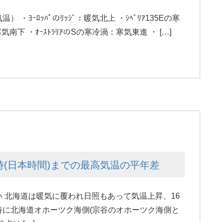
） ・ﾖｰﾛｯﾊﾟのﾘｯｼﾞ：暖気北上 ・ｼﾍﾞﾘｱ135Eの寒
寒気南下 ・ｵｰｽﾄﾗﾘｱのSの寒冷渦：寒気東進 ・ […]
6時(日本時間)までの最高気温の平年差
 北海道は暖気に覆われ日照もあって気温上昇、16
に北海道オホーツク海側(宗谷のオホーツク海側と