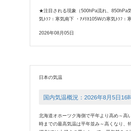
★注目される現象（500hPa流れ、850hPa気温
気ﾄﾗﾌ：寒気南下 ・ｱﾒﾘｶ105Wの寒気ﾄﾗﾌ：
2026年08月05日
日本の気温
国内気温概況：2026年8月5日1
北海道オホーツク海側で平年より高め～高い
時までの最高気温は平年並み～高くなり、特