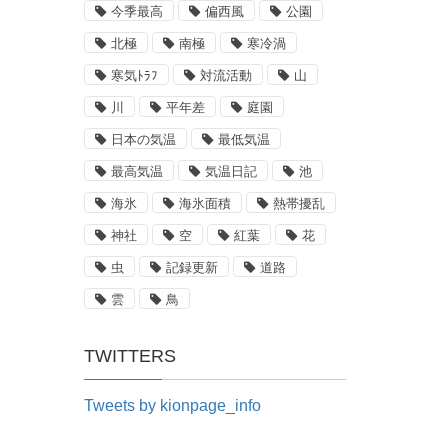
今季最高
偏西風
公園
北極
南極
寒冷渦
寒気ﾄﾗﾌ
対流活動
山
川
平年差
庭園
日本の気温
最低気温
最高気温
気温日記
池
海氷
海氷面積
熱帯擾乱
神社
空
紅葉
花
虫
記録更新
道路
雲
鳥
TWITTERS
Tweets by kionpage_info