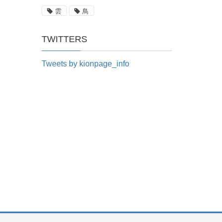
雲
鳥
TWITTERS
Tweets by kionpage_info