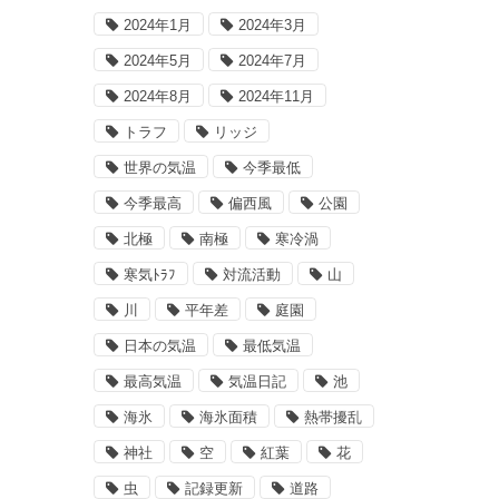
2024年1月
2024年3月
2024年5月
2024年7月
2024年8月
2024年11月
トラフ
リッジ
世界の気温
今季最低
今季最高
偏西風
公園
北極
南極
寒冷渦
寒気ﾄﾗﾌ
対流活動
山
川
平年差
庭園
日本の気温
最低気温
最高気温
気温日記
池
海氷
海氷面積
熱帯擾乱
神社
空
紅葉
花
虫
記録更新
道路