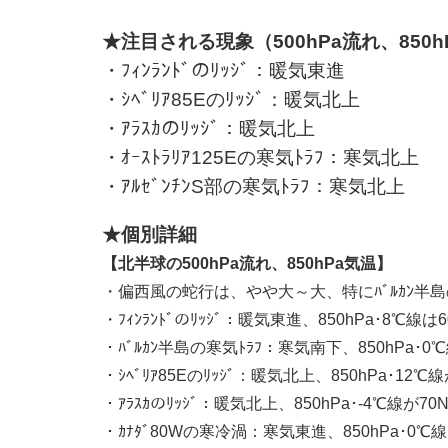
★注目される現象（500hPa流れ、850h
・ﾌｨﾝﾗﾝﾄﾞのﾘｯｼﾞ：暖気東進
・ｼﾍﾞﾘｱ85Eのﾘｯｼﾞ：暖気北上
・ｱﾗｽｶのﾘｯｼﾞ：暖気北上
・ｵｰｽﾄﾗﾘｱ125Eの寒気ﾄﾗﾌ：寒気北上
・ｱﾙｾﾞﾝﾁﾝS部の寒気ﾄﾗﾌ：寒気北上
★個別詳細
【北半球の500hPa流れ、850hPa気温】
・偏西風の蛇行は、やや大～大、特にﾊﾞﾙｶﾝ半
・ﾌｨﾝﾗﾝﾄﾞのﾘｯｼﾞ：暖気東進、850hPa･8℃線は
・ﾊﾞﾙｶﾝ半島の寒気ﾄﾗﾌ：寒気南下、850hPa･0
・ｼﾍﾞﾘｱ85Eのﾘｯｼﾞ：暖気北上、850hPa･12
・ｱﾗｽｶのﾘｯｼﾞ：暖気北上、850hPa･-4℃線が7
・ｶﾅﾀﾞ80Wの寒冷渦：寒気東進、850hPa･0℃