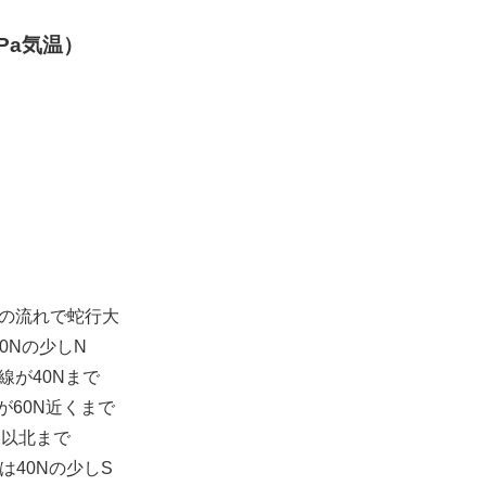
Pa気温）
島の流れで蛇行大
60Nの少しN
℃線が40Nまで
℃線が60N近くまで
0N以北まで
線は40Nの少しS