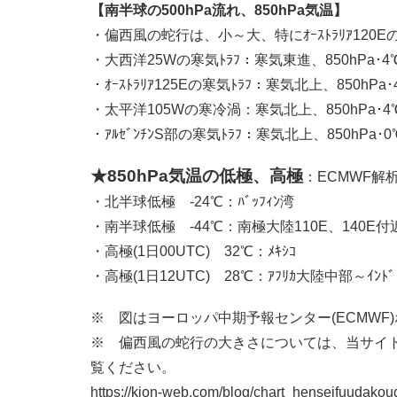
【南半球の500hPa流れ、850hPa気温】
・偏西風の蛇行は、小～大、特にｵｰｽﾄﾗﾘｱ120E
・大西洋25Wの寒気ﾄﾗﾌ：寒気東進、850hPa･4
・ｵｰｽﾄﾗﾘｱ125Eの寒気ﾄﾗﾌ：寒気北上、850hP
・太平洋105Wの寒冷渦：寒気北上、850hPa･4
・ｱﾙｾﾞﾝﾁﾝS部の寒気ﾄﾗﾌ：寒気北上、850hPa
★850hPa気温の低極、高極
：ECMWF解
・北半球低極 -24℃：ﾊﾞｯﾌｨﾝ湾
・南半球低極 -44℃：南極大陸110E、140E付
・高極(1日00UTC) 32℃：ﾒｷｼｺ
・高極(1日12UTC) 28℃：ｱﾌﾘｶ大陸中部～ｲﾝﾄﾞ
※ 図はヨーロッパ中期予報センター(ECMWF
※ 偏西風の蛇行の大きさについては、当サイ
覧ください。
https://kion-web.com/blog/chart_henseifuudako