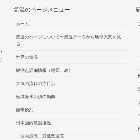
気温のページメニュー
ホーム
気温のページについて〜気温データから地球大気を見
る
の
世界の気温
ピ
観測点詳細情報（地図、表）
大気の流れの注目点
極域海氷面積の動向
熱帯擾乱
日本国内気温概況
国内最高・最低気温表