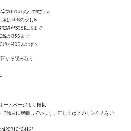
の寒気ﾄﾗﾌの流れで蛇行大
℃線は40Sの少しN
a･4℃線が30S以北まで
℃線が35Sまで
･0℃線が40S以北まで
析図から読み取り
近
)ホームページより転載
トで独自に定義しています。詳しくは下のリンク先をご
udai2021042412/