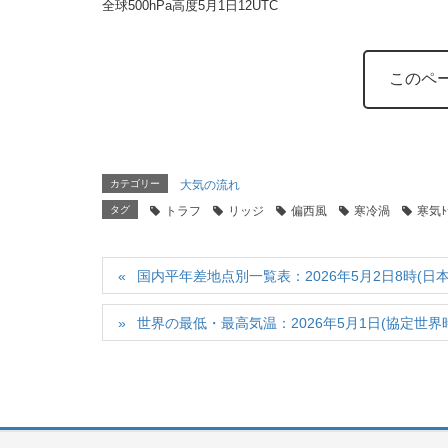
全球500hPa高度5月1日12UTC
このペ
カテゴリー
大気の流れ
タグ
トラフ
リッジ
偏西風
寒冷渦
寒気ﾄ
国内平年差地点別一覧表：2026年5月2日8時(日本
世界の最低・最高気温：2026年5月1日(協定世界