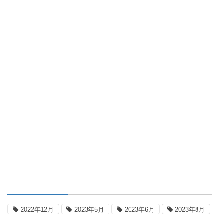
2026年8月5日
平年差国内一覧表
国内平年差地点別一覧表：2026年8月5
日16時(日本時間)
2026年8月5日
日本の気温
国内気温概況：2026年8月5日16時(日
本時間)までの最高気温の平年差
タグ
2022年12月
2023年5月
2023年6月
2023年8月