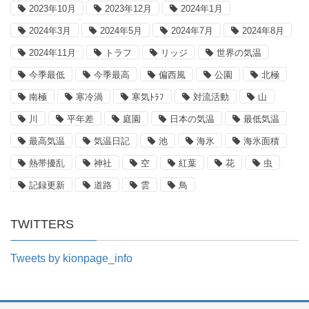
2023年10月
2023年12月
2024年1月
2024年3月
2024年5月
2024年7月
2024年8月
2024年11月
トラフ
リッジ
世界の気温
今季最低
今季最高
偏西風
公園
北極
南極
寒冷渦
寒気ﾄﾗﾌ
対流活動
山
川
平年差
庭園
日本の気温
最低気温
最高気温
気温日記
池
海氷
海氷面積
熱帯擾乱
神社
空
紅葉
花
虫
記録更新
道路
雲
鳥
TWITTERS
Tweets by kionpage_info