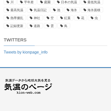
川
平年差
庭園
日本の気温
最低気温
最高気温
気温日記
池
海氷
海氷面積
熱帯擾乱
神社
空
紅葉
花
虫
記録更新
道路
雲
鳥
TWITTERS
Tweets by kionpage_info