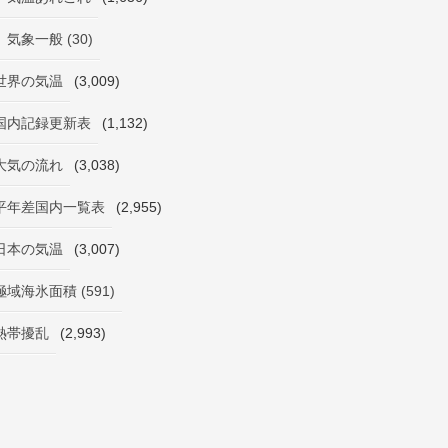
気象一般 (30)
世界の気温
(3,009)
国内記録更新表
(1,132)
大気の流れ
(3,038)
平年差国内一覧表
(2,955)
日本の気温
(3,007)
極域海氷面積 (591)
熱帯擾乱
(2,993)