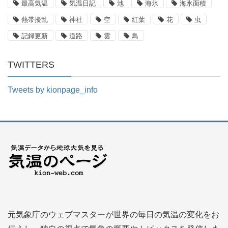
最高気温
気温日記
池
海氷
海氷面積
熱帯擾乱
神社
空
紅葉
花
虫
記録更新
道路
雲
鳥
TWITTERS
Tweets by kionpage_info
元気象庁のウェブマスターが世界の毎日の気温の変化をお