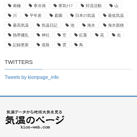
南極
寒冷渦
寒気ﾄﾗﾌ
対流活動
山
川
平年差
庭園
日本の気温
最低気温
最高気温
気温日記
池
海氷
海氷面積
熱帯擾乱
神社
空
紅葉
花
虫
記録更新
道路
雲
鳥
TWITTERS
Tweets by kionpage_info