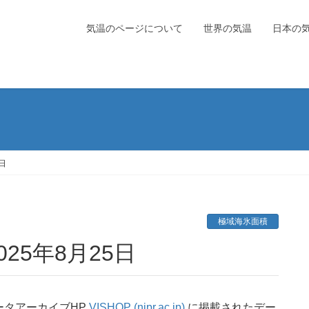
気温のページについて
世界の気温
日本の
日
極域海氷面積
25年8月25日
ータアーカイブHP
VISHOP (nipr.ac.jp)
に掲載されたデー