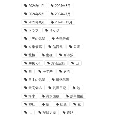
2024年1月
2024年3月
2024年5月
2024年7月
2024年8月
2024年11月
トラフ
リッジ
世界の気温
今季最低
今季最高
偏西風
公園
北極
南極
寒冷渦
寒気ﾄﾗﾌ
対流活動
山
川
平年差
庭園
日本の気温
最低気温
最高気温
気温日記
池
海氷
海氷面積
熱帯擾乱
神社
空
紅葉
花
虫
記録更新
道路