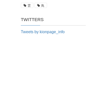
雲
鳥
TWITTERS
Tweets by kionpage_info