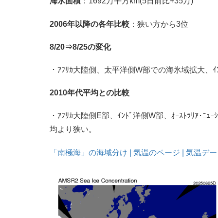
海氷面積
：1692万平方km(5日前比+35万)
2006年以降の各年比較
：狭い方から3位
8/20⇒8/25の変化
・ｱﾌﾘｶ大陸側、太平洋側W部での海氷域拡大、
2010年代平均との比較
・ｱﾌﾘｶ大陸側E部、ｲﾝﾄﾞ洋側W部、ｵｰｽﾄﾗﾘｱ･
均より狭い。
「南極海」の海域分け | 気温のページ | 気温データか