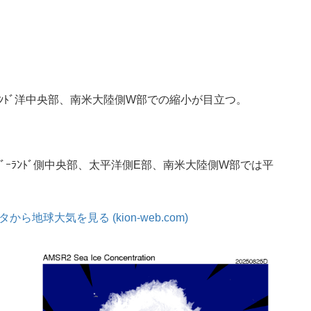
ｲﾝﾄﾞ洋中央部、南米大陸側W部での縮小が目立つ。
ﾆｭｰｼﾞｰﾗﾝﾄﾞ側中央部、太平洋側E部、南米大陸側W部では平
ら地球大気を見る (kion-web.com)