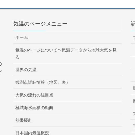
気温のページメニュー
ホーム
気温のページについて〜気温データから地球大気を見
る
の
世界の気温
ピ
観測点詳細情報（地図、表）
大気の流れの注目点
極域海氷面積の動向
熱帯擾乱
日本国内気温概況