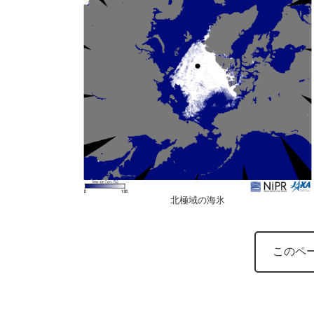
北極域の海氷
このペ