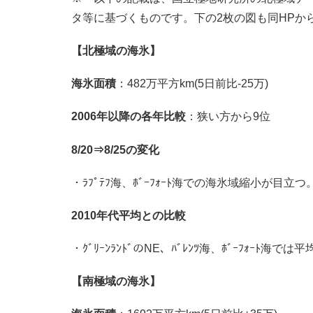
タ等に基づくものです。下の2枚の図も同HPか
【北極域の海氷】
海氷面積
：482万平方km(5日前比-25万)
2006年以降の各年比較
：狭い方から9位
8/20⇒8/25の変化
・ﾗﾌﾟﾃﾌ海、ﾎﾞｰﾌｫｰﾄ海での海氷域縮小が目立つ
2010年代平均との比較
・ｸﾞﾘｰﾝﾗﾝﾄﾞのNE、ﾊﾞﾚﾝﾂ海、ﾎﾞｰﾌｫｰﾄ海で
【南極域の海氷】