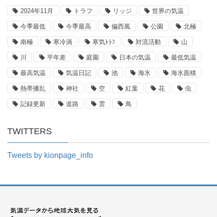
2024年11月
トラフ
リッジ
世界の気温
今季最低
今季最高
偏西風
公園
北極
南極
寒冷渦
寒気ﾄﾗﾌ
対流活動
山
川
平年差
庭園
日本の気温
最低気温
最高気温
気温日記
池
海氷
海氷面積
熱帯擾乱
神社
空
紅葉
花
虫
記録更新
道路
雲
鳥
TWITTERS
Tweets by kionpage_info