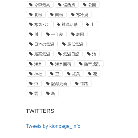
今季最高
偏西風
公園
北極
南極
寒冷渦
寒気ﾄﾗﾌ
対流活動
山
川
平年差
庭園
日本の気温
最低気温
最高気温
気温日記
池
海氷
海氷面積
熱帯擾乱
神社
空
紅葉
花
虫
記録更新
道路
雲
鳥
TWITTERS
Tweets by kionpage_info