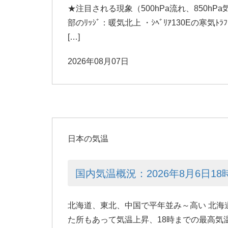
★注目される現象（500hPa流れ、850hPa気
部のﾘｯｼﾞ：暖気北上 ・ｼﾍﾞﾘｱ130Eの寒気ﾄ
[…]
2026年08月07日
日本の気温
国内気温概況：2026年8月6日1
北海道、東北、中国で平年並み～高い 北海
た所もあって気温上昇、18時までの最高気