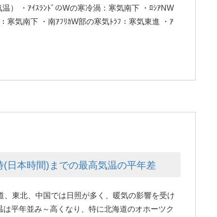
温） ・ｱｲｽﾗﾝﾄﾞのWの寒冷渦：寒気南下 ・ﾛｼｱNW
ﾗﾌ：寒気南下 ・南ｱﾌﾘｶW部の寒気ﾄﾗﾌ：寒気東進 ・ｱ
8時(日本時間)までの最高気温の平年差
道、東北、中国では日照が多く、暖気の影響を受け
温は平年並み～高くなり、特に北海道のオホーツク