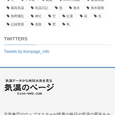
最高気温
気温日記
池
海氷
海氷面積
熱帯擾乱
神社
空
紅葉
花
虫
記録更新
道路
雲
鳥
TWITTERS
Tweets by kionpage_info
元気象庁のウェブマスターが世界の毎日の気温の変化をお