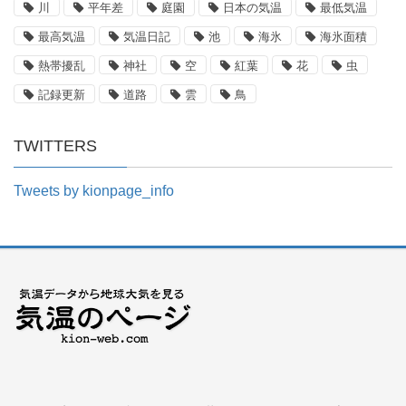
川
平年差
庭園
日本の気温
最低気温
最高気温
気温日記
池
海氷
海氷面積
熱帯擾乱
神社
空
紅葉
花
虫
記録更新
道路
雲
鳥
TWITTERS
Tweets by kionpage_info