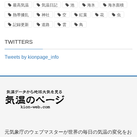
最高気温
気温日記
池
海氷
海氷面積
熱帯擾乱
神社
空
紅葉
花
虫
記録更新
道路
雲
鳥
TWITTERS
Tweets by kionpage_info
元気象庁のウェブマスターが世界の毎日の気温の変化をお