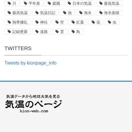
川
平年差
庭園
日本の気温
最低気温
最高気温
気温日記
池
海氷
海氷面積
熱帯擾乱
神社
空
紅葉
花
虫
記録更新
道路
雲
鳥
TWITTERS
Tweets by kionpage_info