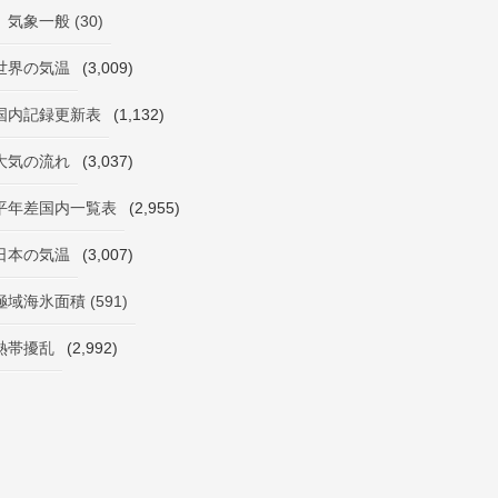
気象一般 (30)
世界の気温
(3,009)
国内記録更新表
(1,132)
大気の流れ
(3,037)
平年差国内一覧表
(2,955)
日本の気温
(3,007)
極域海氷面積 (591)
熱帯擾乱
(2,992)