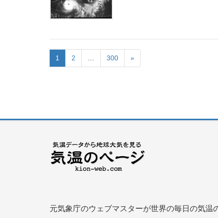
1
2
…
300
»
元気象庁のウェブマスターが世界の毎日の気温