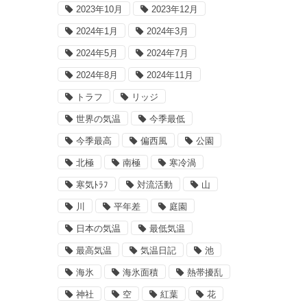
2023年10月
2023年12月
2024年1月
2024年3月
2024年5月
2024年7月
2024年8月
2024年11月
トラフ
リッジ
世界の気温
今季最低
今季最高
偏西風
公園
北極
南極
寒冷渦
寒気ﾄﾗﾌ
対流活動
山
川
平年差
庭園
日本の気温
最低気温
最高気温
気温日記
池
海氷
海氷面積
熱帯擾乱
神社
空
紅葉
花