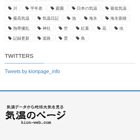
川
平年差
庭園
日本の気温
最低気温
最高気温
気温日記
池
海氷
海氷面積
熱帯擾乱
神社
空
紅葉
花
虫
記録更新
道路
雲
鳥
TWITTERS
Tweets by kionpage_info