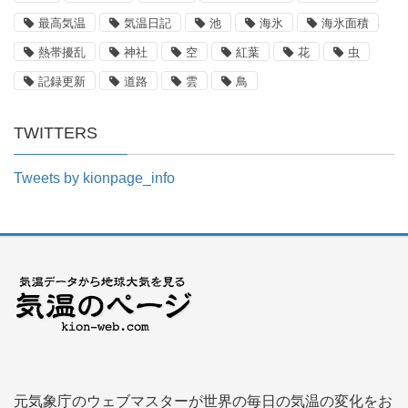
最高気温
気温日記
池
海氷
海氷面積
熱帯擾乱
神社
空
紅葉
花
虫
記録更新
道路
雲
鳥
TWITTERS
Tweets by kionpage_info
元気象庁のウェブマスターが世界の毎日の気温の変化をお