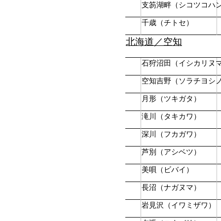
支笏湖畔（シコツコハ
千歳（チトセ）
北海道／空知
石狩沼田（イシカリヌ
空知吉野（ソラチヨシ
月形（ツキガタ）
滝川（タキカワ）
深川（フカガワ）
芦別（アシベツ）
美唄（ビバイ）
長沼（ナガヌマ）
岩見沢（イワミザワ）