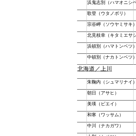
浜鬼志別（ハマオニシ
歌登（ウタノボリ）
宗谷岬（ソウヤミサキ
北見枝幸（キタミエサ
浜頓別（ハマトンベツ
中頓別（ナカトンベツ
北海道／上川
朱鞠内（シュマリナイ
朝日（アサヒ）
美瑛（ビエイ）
和寒（ワッサム）
中川（ナカガワ）