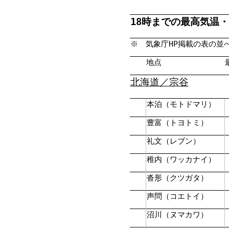
18時までの最高気温・平
※ 気象庁HP掲載の表の並
地点
北海道／宗谷
本泊（モトドマリ）
豊富（トヨトミ）
礼文（レブン）
稚内（ワッカナイ）
沓形（クツガタ）
声問（コエトイ）
沼川（ヌマカワ）