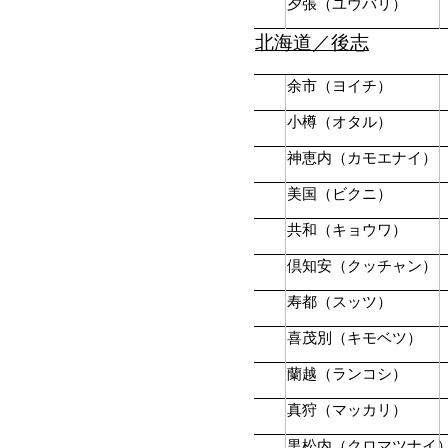
夕張（ユウバリ）
北海道／後志
余市（ヨイチ）
小樽（オタル）
神恵内（カモエナイ）
美国（ビクニ）
共和（キョウワ）
倶知安（クッチャン）
寿都（スッツ）
喜茂別（キモベツ）
蘭越（ランコシ）
真狩（マッカリ）
黒松内（クロマツナイ