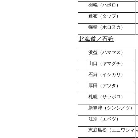
羽幌（ハボロ）
達布（タップ）
幌糠（ホロヌカ）
北海道／石狩
浜益（ハママス）
山口（ヤマグチ）
石狩（イシカリ）
厚田（アツタ）
札幌（サッポロ）
新篠津（シンシノツ）
江別（エベツ）
恵庭島松（エニワシマ