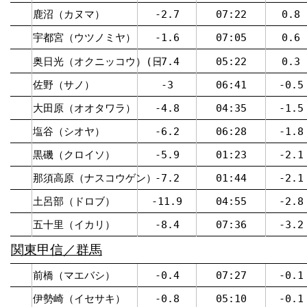
鹿沼（カヌマ）
-2.7
07:22
0.8
宇都宮（ウツノミヤ）
-1.6
07:05
0.6
奥日光（オクニッコウ）(日
-7.4
05:22
0.3
佐野（サノ）
-3
06:41
-0.5
大田原（オオタワラ）
-4.8
04:35
-1.5
塩谷（シオヤ）
-6.2
06:28
-1.8
黒磯（クロイソ）
-5.9
01:23
-2.1
那須高原（ナスコウゲン）
-7.2
01:44
-2.1
土呂部（ドロブ）
-11.9
04:55
-2.8
五十里（イカリ）
-8.4
07:36
-3.2
関東甲信／群馬
前橋（マエバシ）
-0.4
07:27
-0.1
伊勢崎（イセサキ）
-0.8
05:10
-0.1