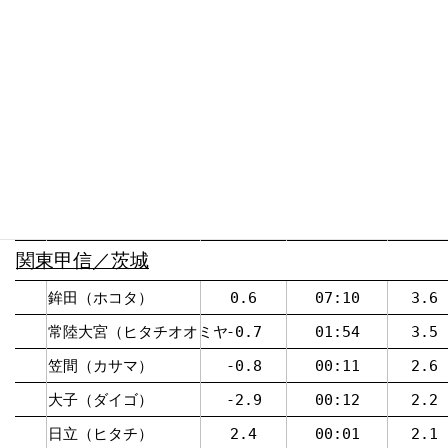
西会津（ニシアイヅ）
-8.9
07:50
-5.4
郡山（コオリヤマ）
-7.8
05:53
-5.5
金山（カネヤマ）
-8.8
07:32
-5.5
南郷（ナンゴウ）
-11.2
07:47
-5.7
只見（タダミ）
-10.7
06:50
-6.7
湯本（ユモト）
-14.2
05:22
-7.8
田島（タジマ）
-14.5
07:21
-8
関東甲信／茨城
鉾田（ホコタ）
0.6
07:10
3.6
常陸大宮（ヒタチオオミヤ
-0.7
01:54
3.5
笠間（カサマ）
-0.8
00:11
2.6
大子（ダイゴ）
-2.9
00:12
2.2
日立（ヒタチ）
2.4
00:01
2.1