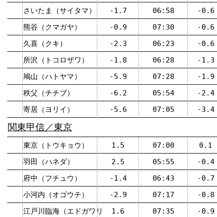
さいたま（サイタマ）
-1.7
06:58
-0.6
熊谷（クマガヤ）
-0.9
07:30
-0.6
久喜（クキ）
-2.3
06:23
-0.6
所沢（トコロザワ）
-1.8
06:28
-1.3
鳩山（ハトヤマ）
-5.9
07:28
-1.9
秩父（チチブ）
-6.2
05:54
-2.4
寄居（ヨリイ）
-5.6
07:05
-3.4
関東甲信／東京
東京（トウキョウ）
1.5
07:00
0.1
羽田（ハネダ）
2.5
05:55
-0.4
府中（フチュウ）
-1.4
06:43
-0.7
小河内（オゴウチ）
-2.9
07:17
-0.8
江戸川臨海（エドガワリ
1.6
07:35
-0.9