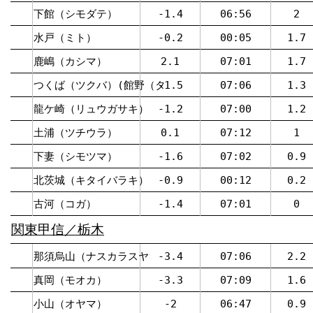
下館（シモダテ）
-1.4
06:56
2
水戸（ミト）
-0.2
00:05
1.7
鹿嶋（カシマ）
2.1
07:01
1.7
つくば（ツクバ）(館野（タ
-1.5
07:06
1.3
龍ケ崎（リュウガサキ）
-1.2
07:00
1.2
土浦（ツチウラ）
0.1
07:12
1
下妻（シモツマ）
-1.6
07:02
0.9
北茨城（キタイバラキ）
-0.9
00:12
0.2
古河（コガ）
-1.4
07:01
0
関東甲信／栃木
那須烏山（ナスカラスヤ
-3.4
07:06
2.2
真岡（モオカ）
-3.3
07:09
1.6
小山（オヤマ）
-2
06:47
0.9