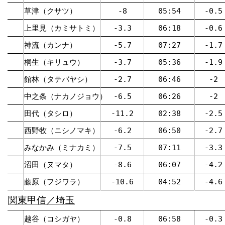
草津（クサツ）
-8
05:54
-0.5
上里見（カミサトミ）
-3.3
06:18
-0.6
神流（カンナ）
-5.7
07:27
-1.7
桐生（キリュウ）
-3.7
05:36
-1.9
館林（タテバヤシ）
-2.7
06:46
-2
中之条（ナカノジョウ）
-6.5
06:26
-2
田代（タシロ）
-11.2
02:38
-2.5
西野牧（ニシノマキ）
-6.2
06:50
-2.7
みなかみ（ミナカミ）
-7.5
07:11
-3.3
沼田（ヌマタ）
-8.6
06:07
-4.2
藤原（フジワラ）
-10.6
04:52
-4.6
関東甲信／埼玉
越谷（コシガヤ）
-0.8
06:58
-0.3