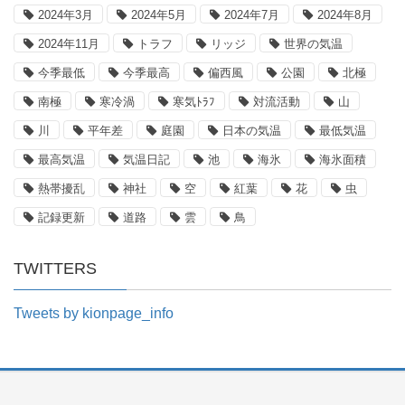
2024年3月
2024年5月
2024年7月
2024年8月
2024年11月
トラフ
リッジ
世界の気温
今季最低
今季最高
偏西風
公園
北極
南極
寒冷渦
寒気ﾄﾗﾌ
対流活動
山
川
平年差
庭園
日本の気温
最低気温
最高気温
気温日記
池
海氷
海氷面積
熱帯擾乱
神社
空
紅葉
花
虫
記録更新
道路
雲
鳥
TWITTERS
Tweets by kionpage_info