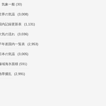
気象一般 (30)
世界の気温
(3,008)
国内記録更新表
(1,131)
大気の流れ
(3,036)
平年差国内一覧表
(2,953)
日本の気温
(3,005)
極域海氷面積 (591)
熱帯擾乱
(2,991)