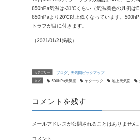
850hPa気温は-31℃くらい（気温着色の凡例
850hPaより20℃以上低くなっています。50
トラフが目に付きます。
（2021/01/21掲載）
カテゴリー
ブログ
,
天気図ピックアップ
タグ
500hPa天気図
ヤクーツク
地上天気図
コメントを残す
メールアドレスが公開されることはありません
コメント