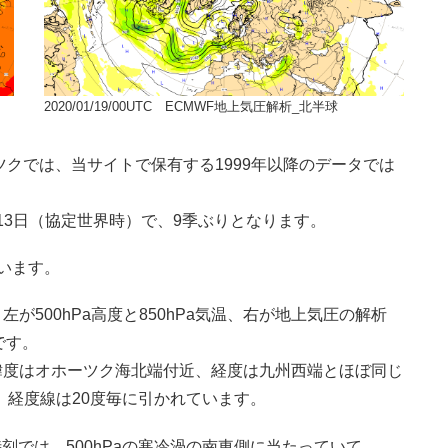
2020/01/19/00UTC ECMWF地上気圧解析_北半球
ーツクでは、当サイトで保有する1999年以降のデータでは
2、13日（協定世界時）で、9季ぶりとなります。
思います。
が500hPa高度と850hPa気温、右が地上気圧の解析
です。
、緯度はオホーツク海北端付近、経度は九州西端とほぼ同じ
、経度線は20度毎に引かれています。
の時刻では、500hPaの寒冷渦の南東側に当たっていて、