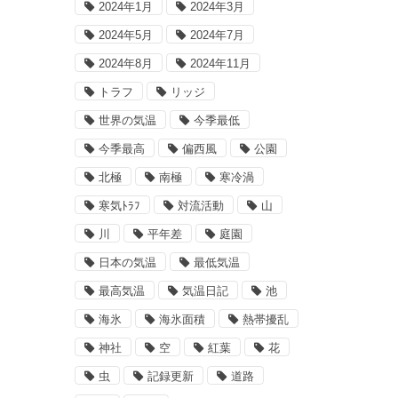
2024年1月
2024年3月
2024年5月
2024年7月
2024年8月
2024年11月
トラフ
リッジ
世界の気温
今季最低
今季最高
偏西風
公園
北極
南極
寒冷渦
寒気ﾄﾗﾌ
対流活動
山
川
平年差
庭園
日本の気温
最低気温
最高気温
気温日記
池
海氷
海氷面積
熱帯擾乱
神社
空
紅葉
花
虫
記録更新
道路