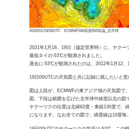
2020/01/19/00UTC ECMWF500高度850気温_北半球
2021年1月18、19日（協定世界時）に、ヤク
最低タイの-53℃が観測されました。
過去に-53℃が観測されたのは、2012年1月1
19日00UTCの天気図と共に記録に残したいと
図は上段が、ECMWFの東アジア域の天気図で、左
図、下段は範囲を広げた北半球中緯度以北の図
ヤクーツクの位置は北緯62度・東経130度で
になります。なお全ての図で、緯度線は10度毎
19日00UTCのヤクーツクの気温は-53℃、こ