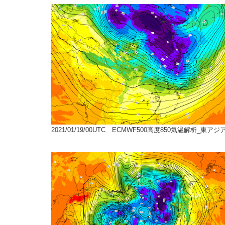
2021/01/19/00UTC ECMWF500高度850気温解析_東アジ