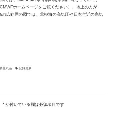
はECMWFホームページをご覧ください）、地上の方が
0hPaの広範囲の図では、北極海の高気圧や日本付近の寒気
最低気温
記録更新
。
*
が付いている欄は必須項目です