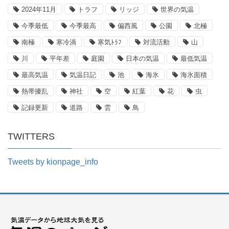
2024年11月
トラフ
リッジ
世界の気温
今季最低
今季最高
偏西風
公園
北極
南極
寒冷渦
寒気ﾄﾗﾌ
対流活動
山
川
平年差
庭園
日本の気温
最低気温
最高気温
気温日記
池
海氷
海氷面積
熱帯擾乱
神社
空
紅葉
花
虫
記録更新
道路
雲
鳥
TWITTERS
Tweets by kionpage_info