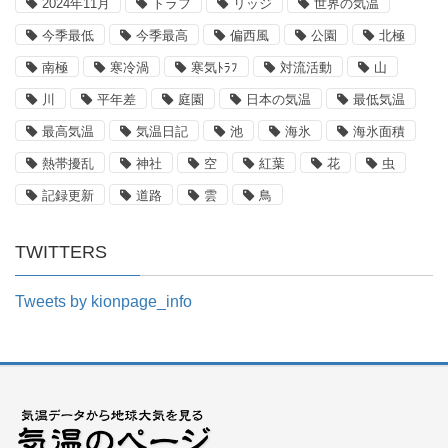
2024年11月
トラフ
リッジ
世界の気温
今季最低
今季最高
偏西風
公園
北極
南極
寒冷渦
寒気ﾄﾗﾌ
対流活動
山
川
平年差
庭園
日本の気温
最低気温
最高気温
気温日記
池
海氷
海氷面積
熱帯擾乱
神社
空
紅葉
花
虫
記録更新
道路
雲
鳥
TWITTERS
Tweets by kionpage_info