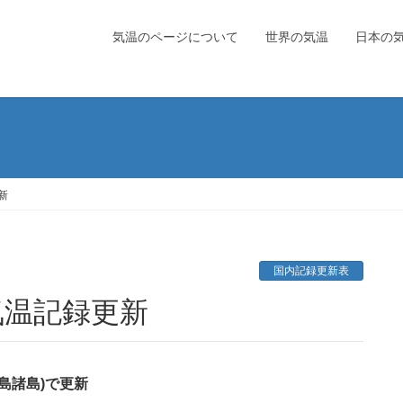
気温のページについて
世界の気温
日本の
新
国内記録更新表
内気温記録更新
島諸島)で更新