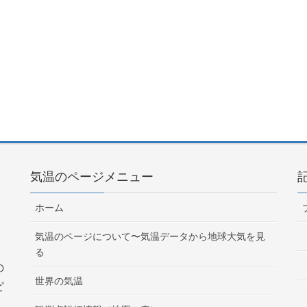
気温のページメニュー
ホーム
気温のページについて〜気温データから地球大気を見
る
の
世界の気温
ピ