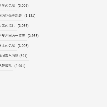
世界の気温
(3,008)
国内記録更新表
(1,131)
大気の流れ
(3,036)
平年差国内一覧表
(2,953)
日本の気温
(3,005)
極域海氷面積 (591)
熱帯擾乱
(2,991)