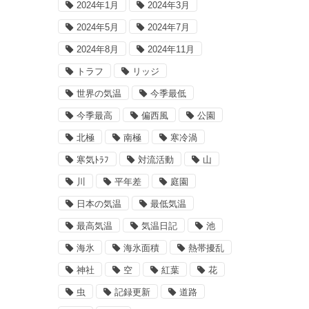
2024年1月
2024年3月
2024年5月
2024年7月
2024年8月
2024年11月
トラフ
リッジ
世界の気温
今季最低
今季最高
偏西風
公園
北極
南極
寒冷渦
寒気ﾄﾗﾌ
対流活動
山
川
平年差
庭園
日本の気温
最低気温
最高気温
気温日記
池
海氷
海氷面積
熱帯擾乱
神社
空
紅葉
花
虫
記録更新
道路