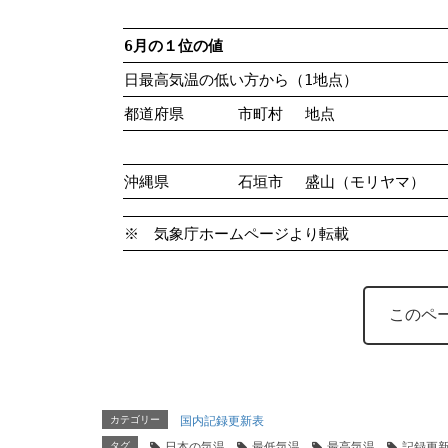
6月の１位の値
日最高気温の低い方から（1地点）
都道府県
市町村
地点
沖縄県
石垣市
盛山（モリヤマ）
※ 気象庁ホームページより転載
このペ
カテゴリー
国内記録更新表
タグ
日本の気温
最低気温
最高気温
記録更