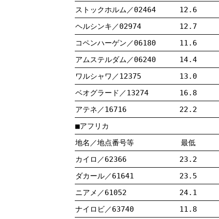
ストックホルム／02464
12.6
ヘルシンキ／02974
12.7
コペンハーゲン／06180
11.6
アムステルダム／06240
14.4
ワルシャワ／12375
13.0
ベオグラード／13274
16.8
アテネ／16716
22.2
■アフリカ
地名／地点番号等
最低
カイロ／62366
23.2
ダカール／61641
23.5
ニアメ／61052
24.1
ナイロビ／63740
11.8