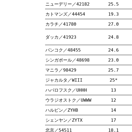
ニューデリー／42182
25.5
カトマンズ／44454
19.3
カラチ／41780
27.0
ダッカ／41923
24.8
バンコク／48455
24.6
シンガポール／48698
23.0
マニラ／98429
25.7
ジャカルタ／WIII
25*
ハバロフスク／UHHH
13
ウラジオストク／UWWW
12
ハルビン／ZYHB
14
シェンヤン／ZYTX
17
北京／54511
18.1