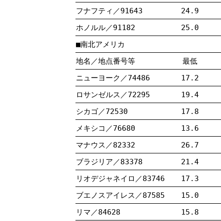
フナフティ／91643
24.9
ホノルル／91182
25.0
■南北アメリカ
地名／地点番号等
最低
ニューヨーク／74486
17.2
ロサンゼルス／72295
19.4
シカゴ／72530
17.8
メキシコ／76680
13.6
マナウス／82332
26.7
ブラジリア／83378
21.4
リオデジャネイロ／83746
17.3
ブエノスアイレス／87585
15.0
リマ／84628
15.8