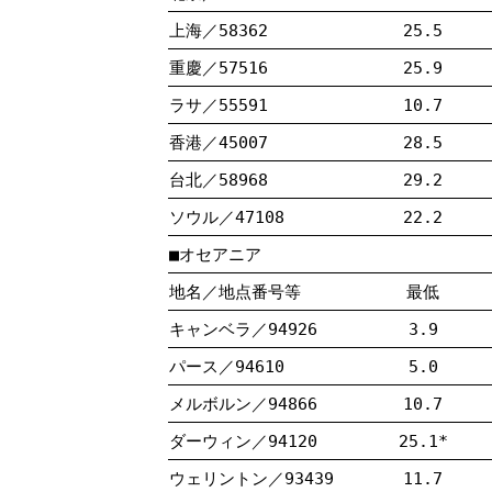
上海／58362
25.5
重慶／57516
25.9
ラサ／55591
10.7
香港／45007
28.5
台北／58968
29.2
ソウル／47108
22.2
■オセアニア
地名／地点番号等
最低
キャンベラ／94926
3.9
パース／94610
5.0
メルボルン／94866
10.7
ダーウィン／94120
25.1*
ウェリントン／93439
11.7