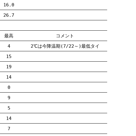
16.0
26.7
最高
コメント
4
2℃は今降温期(7/22～)最低タイ
15
19
14
0
9
5
14
7