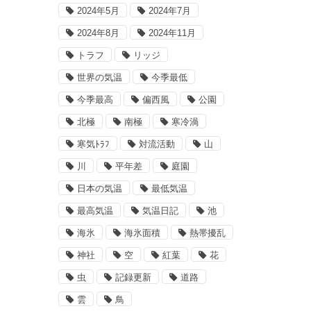
2024年5月
2024年7月
2024年8月
2024年11月
トラフ
リッジ
世界の気温
今季最低
今季最高
偏西風
公園
北極
南極
寒冷渦
寒気ﾄﾗﾌ
対流活動
山
川
平年差
庭園
日本の気温
最低気温
最高気温
気温日記
池
海氷
海氷面積
熱帯擾乱
神社
空
紅葉
花
虫
記録更新
道路
雲
鳥