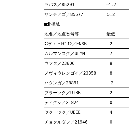
ラパス／85201
-4.2
サンチアゴ／85577
5.2
■北極域
地名／地点番号等
最低
ﾛﾝｸﾞｲｪｰﾙﾋﾞｴﾝ／ENSB
2
ムルマンスク／ULMM
7
ウフタ／23606
8
ノヴィウレンゴイ／23358
8
ハタンガ／20891
-2
ブラーツク／UIBB
2
ティクシ／21824
0
ヤクーツク／UEEE
4
チョクルダフ／21946
0