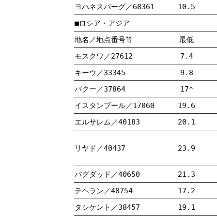
ヨハネスバーグ／68361
10.5
■ロシア・アジア
地名／地点番号等
最低
モスクワ／27612
7.4
キーウ／33345
9.8
バクー／37864
17*
イスタンブール／17060
19.6
エルサレム／40183
20.1
リヤド／40437
23.9
バグダッド／40650
21.3
テヘラン／40754
17.2
タシケント／38457
19.1