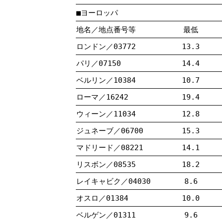
■ヨーロッパ
地名／地点番号等
最低
ロンドン／03772
13.3
パリ／07150
14.4
ベルリン／10384
10.7
ローマ／16242
19.4
ウィーン／11034
12.8
ジュネーブ／06700
15.3
マドリード／08221
14.1
リスボン／08535
18.2
レイキャビク／04030
8.6
オスロ／01384
10.0
ベルゲン／01311
9.6